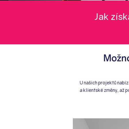
Jak získ
Možno
U našich projektů nabí
a klientské změny, až p