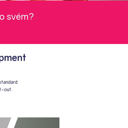
 po svém?
opment
 standard
it-out.