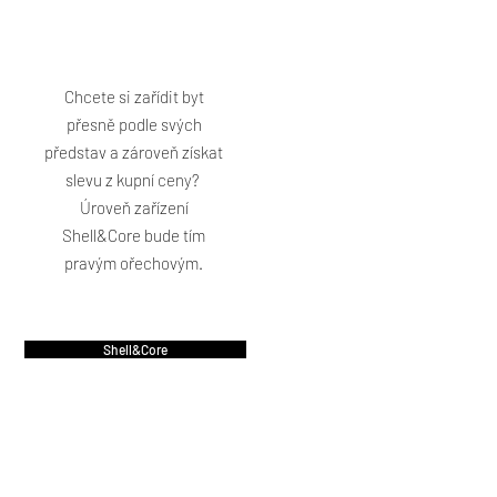
Chcete si zařídit byt
přesně podle svých
představ a zároveň získat
slevu z kupní ceny?
Úroveň zařízení
Shell&Core bude tím
pravým ořechovým.
Shell&Core