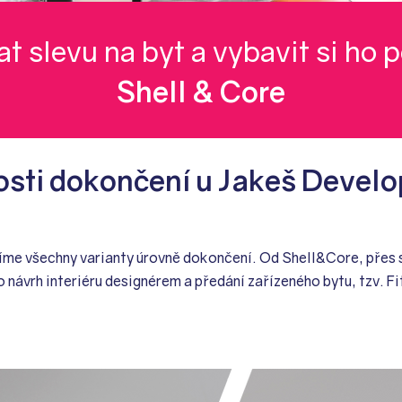
at slevu na byt a vybavit si ho
Shell & Core
sti dokončení u Jakeš Devel
zíme všechny varianty úrovně dokončení. Od Shell&Core, přes
o návrh interiéru designérem a předání zařízeného bytu, tzv. F