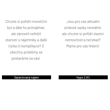
Chcete si pořídit investiční
Jsou pro vás aktuální
byt a dále ho pronajímat,
úrokové sazby nereálné,
ale zároveň neřešit
ale chcete si pořídit vlastní
starosti s nájemníky a další
nemovitost a nečekat?
rizika či komplikace? O
Máme pro vás řešení!
všechny problémy se
postaráme za vás!
Garantovaný nájem
Hypo 2,9%