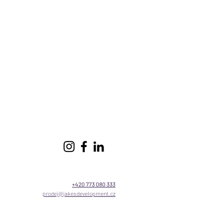
+420 773 080 333
prodej@jakesdevelopment.cz