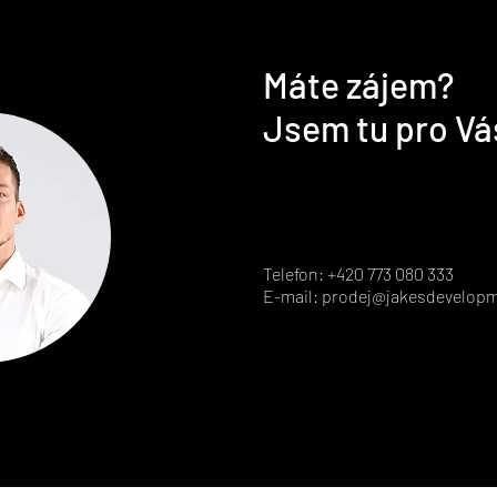
Máte zájem?
Jsem tu pro Vá
Telefon: +420 773 080 333
E-mail:
prodej@jakesdevelopm