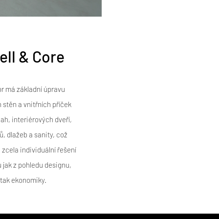
ell & Core
or má základní úpravu
stěn a vnitřních příček
ah, interiérových dveří,
ů, dlažeb a sanity, což
zcela individuální řešení
u jak z pohledu designu,
tak ekonomiky.