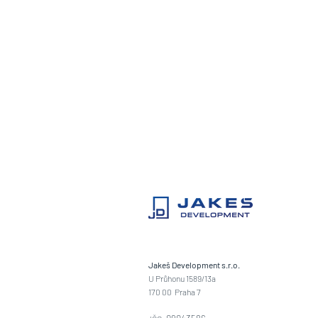
Jakeš Development s.r.o.
U Průhonu 1589/13a
170 00 Praha 7