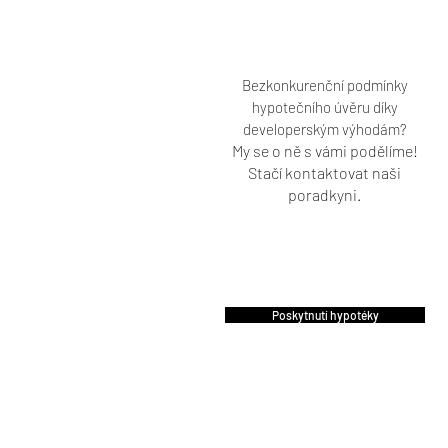
Bezkonkurenční podmínky
hypotečního úvěru díky
developerským výhodám?
My se o ně s vámi podělíme!
Stačí kontaktovat naši
poradkyni.
Poskytnutí hypotéky