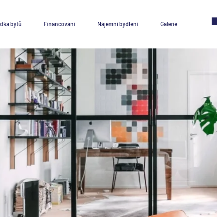
dka bytů
Financování
Nájemní bydlení
Galerie