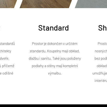
t
Standard
Sh
 standardů
Prostor je dokončen v určitém
Prost
hitekty
standardu. Koupelny mají obklad,
nosných 
 dveře,
dlažbu i sanitu. Také jsou položeny
bez podl
), přičemž
podlahy a stěny mají kompletní
obklad
e odlišné
výmalbu.
umožňuje 
.
interiér