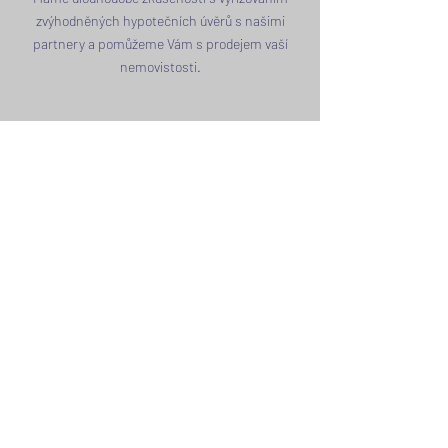
zvýhodněných hypotečních úvěrů s našimi
partnery a pomůžeme Vám s prodejem vaší
nemovistosti.