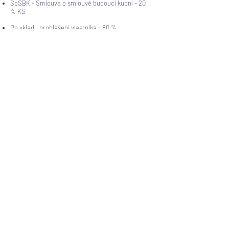
SoSBK - Smlouva o smlouvě budoucí kupní - 20
% KS
Po vkladu prohlášení vlastníka - 80 %​
Financování z vlastních zdrojů
RS - Rezervační smlouva - 250 000 Kč
SoSBK - Smlouva o smlouvě budoucí kupní -
20% KS
Po vydání stavebního povolení - 20% KS
Po vydání kolaudačního souhlasu - 20% KS
Po vkladu prohlášení vlastníka - 20 % KS
Po předběžném předání bytu - 20 % KS (bude-
li byt předán před podpisem kupní smlouvy,
jinak po vydání kolaudačního souhlasu a vkladu
prohlášení, tj. vždy před podpisem kupní
smlouvy)