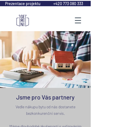
Prezentace projektu
+420 773 080 333
Jsme pro Vás partnery
Vedle nákupu bytu od nás dostanete
bezkonkurenční servis.
Máme dlouhodobé zkušenosti s vyřizováním